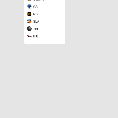
GBL
NBL
SLA
TBL
BJL