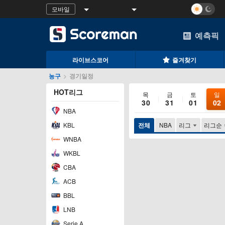
모바일
예측픽
라이브스코어
즐겨찾기
농구
>
경기일정
HOT리그
목
금
토
일
30
31
01
02
NBA
KBL
전체
NBA
리그
리그순
WNBA
WKBL
CBA
ACB
BBL
LNB
Serie A