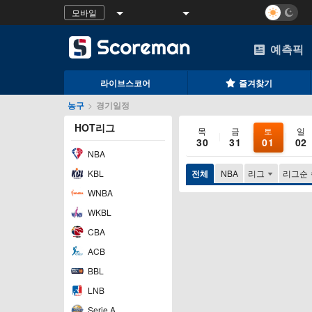
모바일
예측픽
라이브스코어
즐겨찾기
농구
>
경기일정
HOT리그
목
금
토
일
30
31
01
02
NBA
KBL
전체
NBA
리그
리그순
WNBA
WKBL
CBA
ACB
BBL
LNB
Serie A