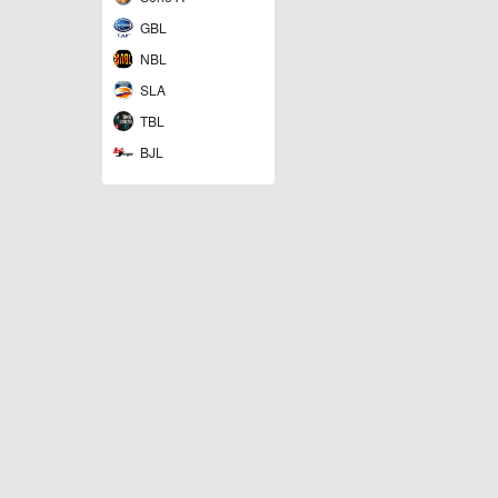
GBL
NBL
SLA
TBL
BJL