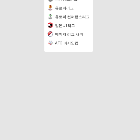
유로파리그
유로파 컨퍼런스리그
일본 J1리그
메이저 리그 사커
AFC 아시안컵