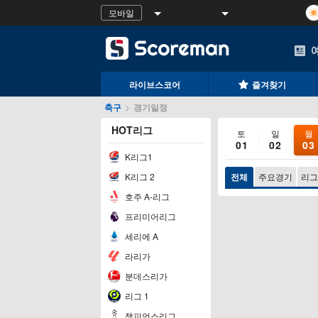
모바일
라이브스코어
즐겨찾기
축구
>
경기일정
HOT리그
토
일
월
01
02
03
K리그1
K리그 2
전체
주요경기
리그
호주 A-리그
프리미어리그
세리에 A
라리가
분데스리가
리그 1
챔피언스리그