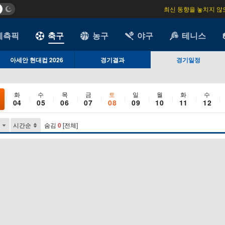
최신 동향을 놓치지 않
예측픽
축구
농구
야구
테니스
아세안 현대컵 2026
경기결과
경기일정
화
수
목
금
토
일
월
화
수
04
05
06
07
08
09
10
11
12
시간순
숨김
0
[전체]