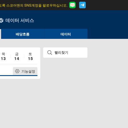
도록 스코어맨의 SNS계정을 팔로우하십시오.
데이터 서비스
배당흐름
데이터
목
금
토
13
14
15
기능설정