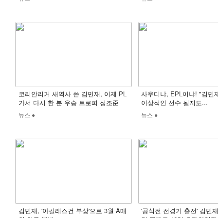
코리안리거 새역사 쓴 김민재, 이제 PL
사우디냐, EPL이냐! "김민
가서 다시 한 분 우승 트로피 정조준
이상적인 선수 될지도...
뉴스 ●
뉴스 ●
김민재, '아킬레스건 부상'으로 3월 A매
'공식전 전경기 출전' 김민