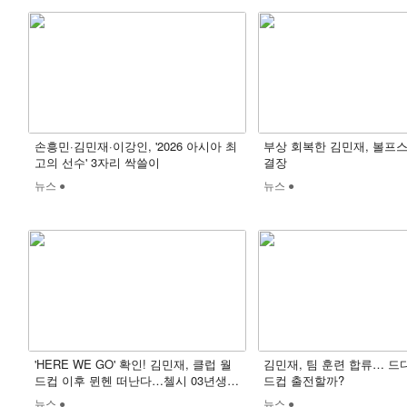
손흥민·김민재·이강인, '2026 아시아 최
부상 회복한 김민재, 볼프
고의 선수' 3자리 싹쓸이
결장
뉴스 ●
뉴스 ●
'HERE WE GO' 확인! 김민재, 클럽 월
김민재, 팀 훈련 합류… 드
드컵 이후 뮌헨 떠난다…첼시 03년생
드컵 출전할까?
DF 대체자 낙점
뉴스 ●
뉴스 ●