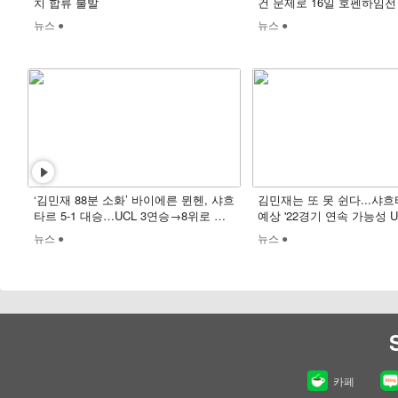
치 합류 불발
건 문제로 16일 호펜하임전
뉴스 ●
뉴스 ●
‘김민재 88분 소화’ 바이에른 뮌헨, 샤흐
김민재는 또 못 쉰다...샤
타르 5-1 대승…UCL 3연승→8위로 상
예상 '22경기 연속 가능성 UP
승
뉴스 ●
뉴스 ●
카페