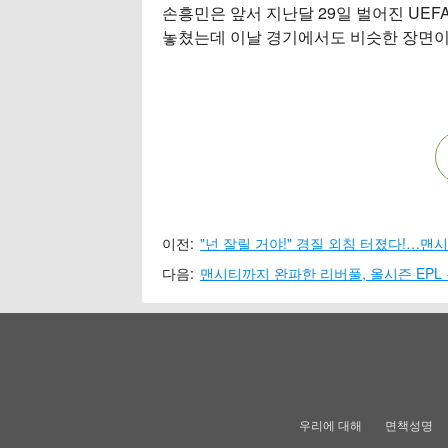
손흥민은 앞서 지난달 29일 벌어진 UEF
놓쳤는데 이날 경기에서도 비슷한 장면이
이전:
"넌 잘릴 거야!" 경질 외침 터졌다!…맨시
다음:
우리에 대해
면책성명