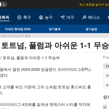
최신 동향을 놓치지 않
예측픽
축구
농구
야구
테니스
아세안 현대컵 2026
경기결과
경기일정
토트넘,토트넘 VS 풀럼
 토트넘, 풀럼과 아쉬운 1-1 무
Fro
T
에서 열린 2024-2025 잉글랜드 프리미어리그(EPL)
겼다.
잉
토
 고개를 숙인 가운데 그의 소속팀 토트넘 홋스퍼도 홈
.
인
프리미어리그 4연패를 일궈낸 맨체스터 시티를 적지에