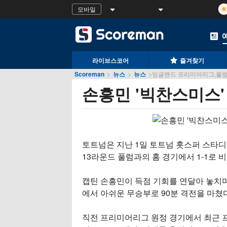
모바일
라이브스코어
즐겨찾기
Scoreman
>
뉴스
>
뉴스
>
잉글랜드 프리미어리그,풀럼,
손흥민 '빅찬스미스'
토트넘은 지난 1일 토트넘 홋스퍼 스타디움
13라운드 풀럼과의 홈 경기에서 1-1로 비
캡틴 손흥민이 득점 기회를 연달아 놓치며
에서 아쉬운 무승부로 90분 격전을 마쳤다
직전 프리미어리그 원정 경기에서 최근 