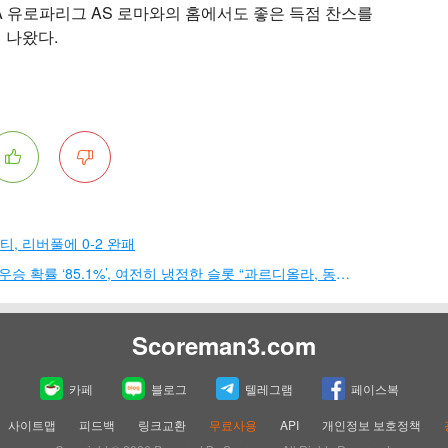
A 유로파리그 AS 로마와의 홈에서도 좋은 득점 찬스를
 나왔다.
티, 리버풀에 0-2 완패
맨시티까지 완파한 리버풀, 올시즌 EPL 우승 확률 ‘85.1%’, 여전히 냉정한 슬롯 “과르디올라, 동정할 필요 없어”
Scoreman3.com
카페
블로그
텔레그램
페이스복
사이트맵
피드백
링크교환
무료사용
API
개인정보 보호정책