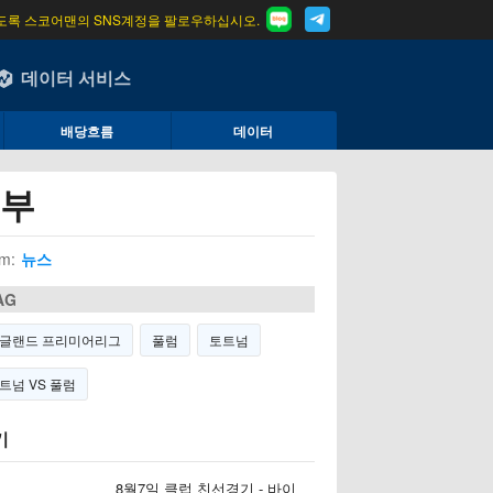
도록 스코어맨의 SNS계정을 팔로우하십시오.
데이터 서비스
배당흐름
데이터
승부
m:
뉴스
AG
글랜드 프리미어리그
풀럼
토트넘
트넘 VS 풀럼
기
8월7일 클럽 친선경기 - 바이